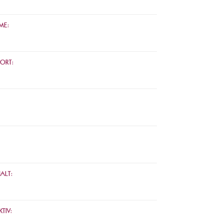
ME:
ORT:
ALT:
TIV: