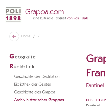
Grappa.com
eine kulturelle Tätigkeit
von Poli 1898
Poli Museo Della Grappa
Home
Zurück
Gra
G
eografie
R
ückblick
Fra
Geschichte der Destillation
Bibliothek der Geistes
Fantinel
Geschichte des Grappa
Archiv historischer Grappas
HERSTELLERN