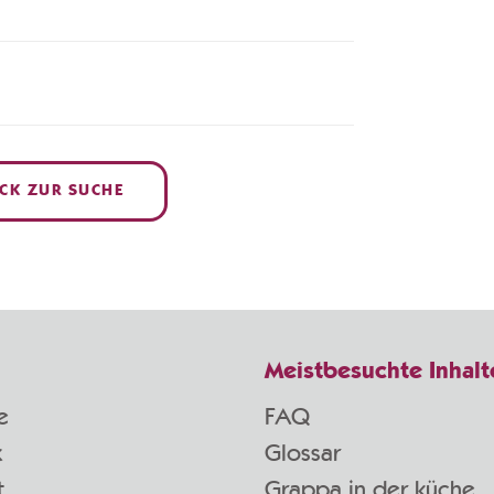
CK ZUR SUCHE
Meistbesuchte Inhalt
e
FAQ
k
Glossar
t
Grappa in der küche