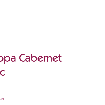
ppa Cabernet
nc
AME: