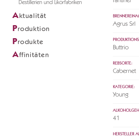
Fantinel
Destillerien und Likörfabriken
A
ktualität
BRENNEREINA
Agrus Srl
P
roduktion
P
PRODUKTIONS
rodukte
Buttrio
A
ffinitäten
REBSORTE:
Cabernet
KATEGORIE:
Young
ALKOHOLGEH
41
HERSTELLER AK