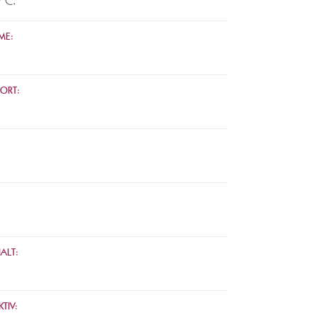
& C.
ME:
ORT:
ALT:
TIV: