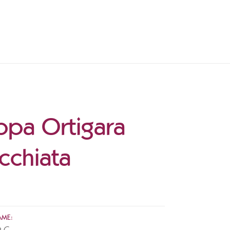
ppa Ortigara
cchiata
AME: