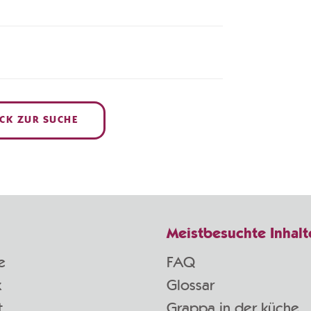
CK ZUR SUCHE
Meistbesuchte Inhalt
e
FAQ
k
Glossar
t
Grappa in der küche