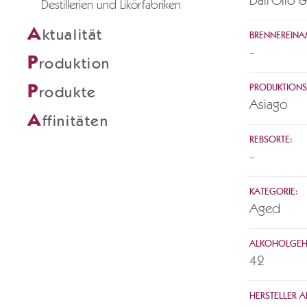
Dall'Olio 
Destillerien und Likörfabriken
A
ktualität
BRENNEREINA
-
P
roduktion
P
PRODUKTIONS
rodukte
Asiago
A
ffinitäten
REBSORTE:
-
KATEGORIE:
Aged
ALKOHOLGEH
42
HERSTELLER AK