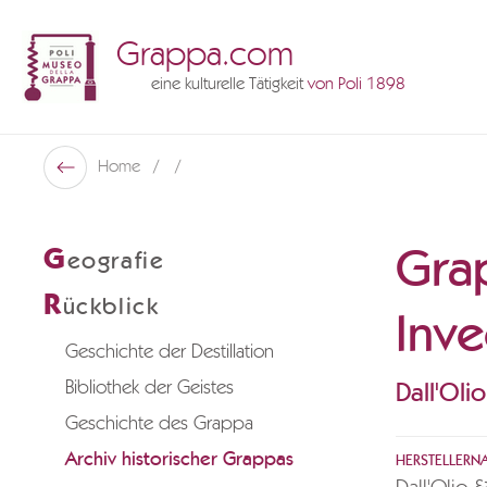
Grappa.com
eine kulturelle Tätigkeit
von Poli 1898
Poli Museo Della Grappa
Home
Zurück
Gra
G
eografie
R
ückblick
Inve
Geschichte der Destillation
Bibliothek der Geistes
Dall'Olio
Geschichte des Grappa
Archiv historischer Grappas
HERSTELLERN