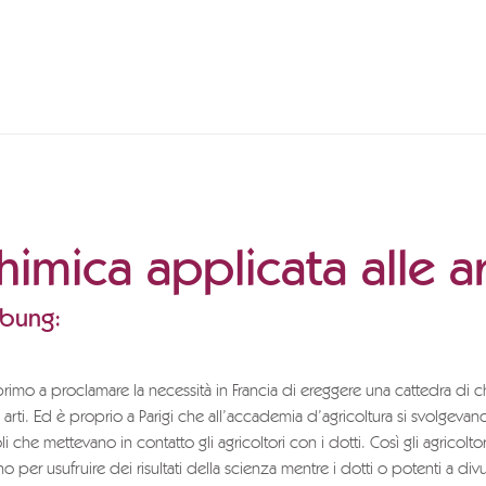
himica applicata alle a
ibung:
 primo a proclamare la necessità in Francia di ereggere una cattedra di 
e arti. Ed è proprio a Parigi che all’accademia d’agricoltura si svolgevan
i che mettevano in contatto gli agricoltori con i dotti. Così gli agricolto
o per usufruire dei risultati della scienza mentre i dotti o potenti a div