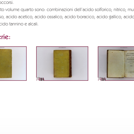
occorsi.
sto volume quarto sono: combinazioni dell’acido solforico, nitrico, mur
so, acido acetico, acido ossalico, acido boracico, acido gallico, acid
ido tannino e alcali.
rie: