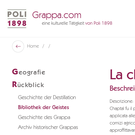
Grappa.com
eine kulturelle Tätigkeit
von Poli 1898
Poli Museo Della Grappa
Home
Zurück
La c
G
eografie
R
ückblick
Beschre
Geschichte der Destillation
Descrizione:
Bibliothek der Geistes
Chaptal fu il
applicata all
Geschichte des Grappa
comizi agricol
Archiv historischer Grappas
approffittavan