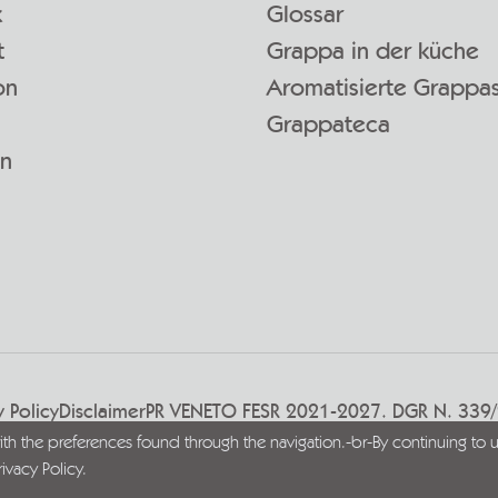
k
Glossar
t
Grappa in der küche
on
Aromatisierte Grappa
Grappateca
en
y Policy
Disclaimer
PR VENETO FESR 2021-2027. DGR N. 339
with the preferences found through the navigation.-br-By continuing to u
rivacy Policy
.