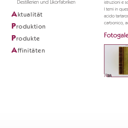
Destillerien und Likörfabriken
istruzioni e s
I temi in que
A
ktualität
acido tartaro
carbonico, ac
P
roduktion
Fotogale
P
rodukte
A
ffinitäten