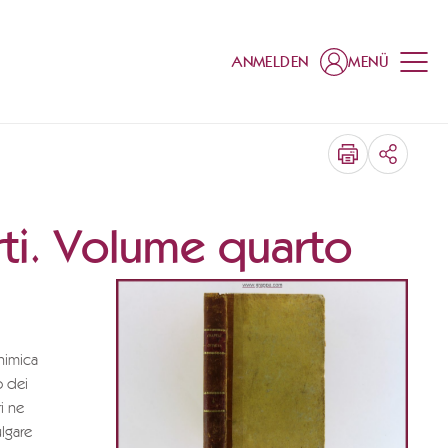
ANMELDEN
MENÜ
TEILEN
rti. Volume quarto
chimica
o dei
ri ne
ulgare