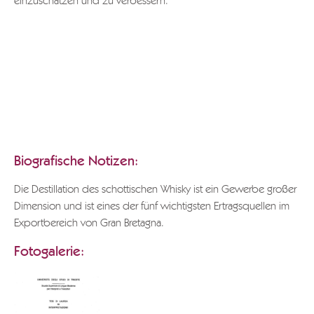
einzuschätzen und zu verbessern.
Damit das komplette Dokument heruntergeladen werden
kann, schreiben Sie bitte an
info@grappa.com
, geben Sie
den gewünschten Texttitel an, sowie alle Ihre Daten und der
Grund Ihres Anliegens.
Besten Dank.
POLI GRAPPA-MUSEUM
Biografische Notizen:
Die Destillation des schottischen Whisky ist ein Gewerbe großer
Dimension und ist eines der fünf wichtigsten Ertragsquellen im
Exportbereich von Gran Bretagna.
Fotogalerie: