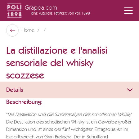
Grappa.com
eine kulturelle Tätigkeit
von Poli 1898
Poli Museo Della Grappa
Home
Zurück
La distillazione e l'analisi
sensoriale del whisky
scozzese
Details
Beschreibung:
"
Die Destillation und die Sinnesanalyse des schottischen Whisky
"
Die Destillation des schottischen Whisky ist ein Gewerbe großer
Dimension und ist eines der fünf wichtigsten Ertragsquellen im
Exportbereich von Gran Bretagna. Der in Schottland