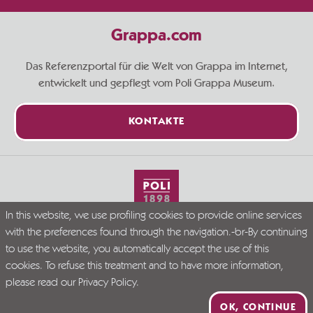
Grappa.com
Das Referenzportal für die Welt von Grappa im Internet,
entwickelt und gepflegt vom Poli Grappa Museum.
KONTAKTE
In this website, we use profiling cookies to provide online services
Live Grappa responsibly
with the preferences found through the navigation.-br-By continuing
© Grappa.com
to use the website, you automatically accept the use of this
P.I. 02723300246
cookies. To refuse this treatment and to have more information,
Company Info
Privacy Policy
Disclaimer
please read our
Privacy Policy
.
PR VENETO FESR 2021-2027. DGR N. 339/2023
OK, CONTINUE