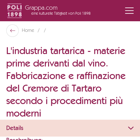
Grappa.com
eine kulturelle Tätigkeit
von Poli 1898
Poli Museo Della Grappa
Home
Zurück
L'industria tartarica - materie
prime derivanti dal vino.
Fabbricazione e raffinazione
del Cremore di Tartaro
secondo i procedimenti più
moderni
Details