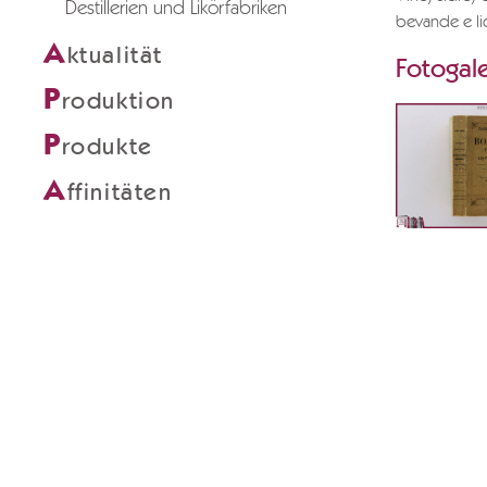
Destillerien und Likörfabriken
bevande e li
A
ktualität
Fotogale
P
roduktion
P
rodukte
A
ffinitäten