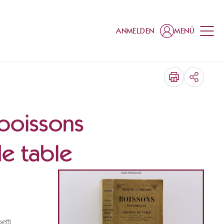
ANMELDEN
MENÜ
TEILEN
 boissons
e table
etti,