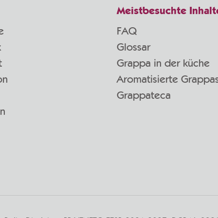
Meistbesuchte Inhalt
e
FAQ
k
Glossar
t
Grappa in der küche
on
Aromatisierte Grappa
Grappateca
en