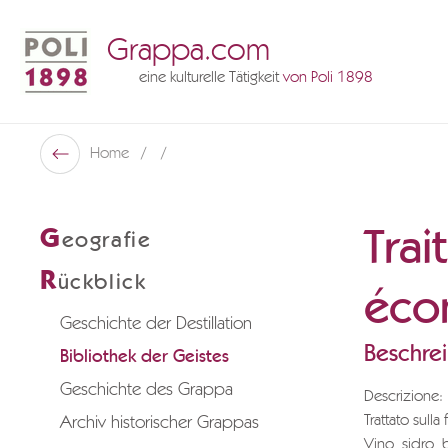
Grappa.com
eine kulturelle Tätigkeit
von Poli 1898
Poli Museo Della Grappa
Home
Zurück
Trai
G
eografie
R
ückblick
éco
Geschichte der Destillation
Beschre
Bibliothek der Geistes
Geschichte des Grappa
Descrizione:
Trattato sull
Archiv historischer Grappas
Vino, sidro, b