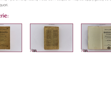
quori.
rie: