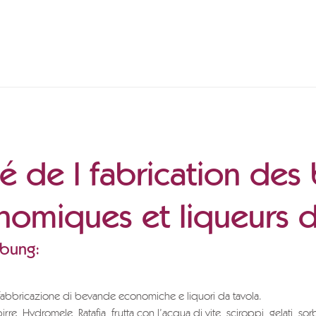
té de l fabrication des
nomiques et liqueurs d
ibung:
a fabbricazione di bevande economiche e liquori da tavola.
irre, Hydromele, Ratafia, frutta con l’acqua di vite, sciroppi, gelati, sorb