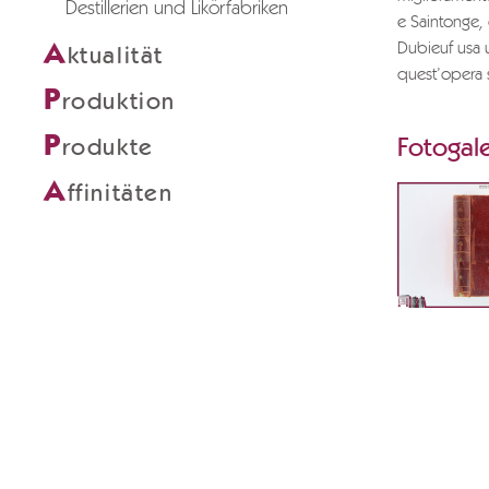
Destillerien und Likörfabriken
e Saintonge, 
A
Dubieuf usa u
ktualität
quest’opera s
P
roduktion
P
rodukte
Fotogale
A
ffinitäten