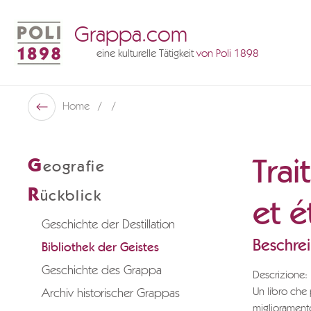
Grappa.com
eine kulturelle Tätigkeit
von Poli 1898
Poli Museo Della Grappa
Home
Zurück
Trai
G
eografie
R
ückblick
et é
Geschichte der Destillation
Beschre
Bibliothek der Geistes
Geschichte des Grappa
Descrizione:
Un libro che 
Archiv historischer Grappas
migliorament