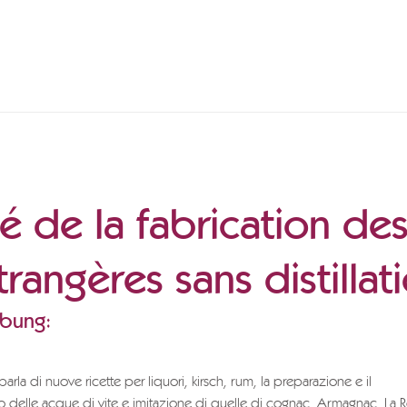
té de la fabrication des
trangères sans distillat
ibung:
parla di nuove ricette per liquori, kirsch, rum, la preparazione e il
o delle acque di vite e imitazione di quelle di cognac, Armagnac, La R