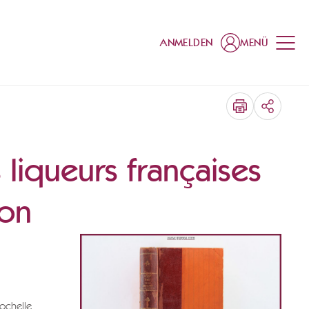
ANMELDEN
MENÜ
TEILEN
 liqueurs françaises
ion
ochelle,