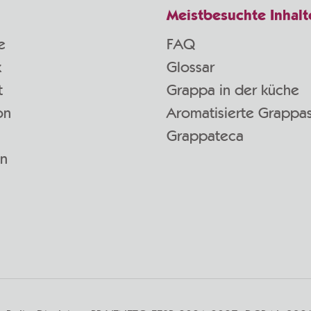
Meistbesuchte Inhalt
e
FAQ
k
Glossar
t
Grappa in der küche
on
Aromatisierte Grappa
Grappateca
en