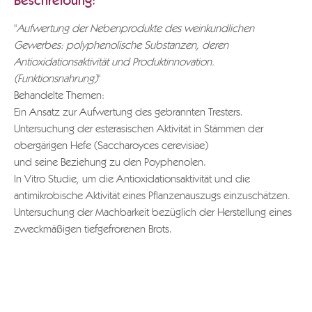
Beschreibung:
"
Aufwertung der Nebenprodukte des weinkundlichen
Gewerbes: polyphenolische Substanzen, deren
Antioxidationsaktivität und Produktinnovation.
(Funktionsnahrung)
"
Behandelte Themen:
Ein Ansatz zur Aufwertung des gebrannten Tresters.
Untersuchung der esterasischen Aktivität in Stämmen der
obergärigen Hefe (Saccharoyces cerevisiae)
und seine Beziehung zu den Poyphenolen.
In Vitro Studie, um die Antioxidationsaktivität und die
antimikrobische Aktivität eines Pflanzenauszugs einzuschätzen.
Untersuchung der Machbarkeit bezüglich der Herstellung eines
zweckmäßigen tiefgefrorenen Brots.
Damit das komplette Dokument heruntergeladen werden
kann, schreiben Sie bitte an
info@grappa.com
, geben Sie
den gewünschten Texttitel an, sowie alle Ihre Daten und der
Grund Ihres Anliegens.