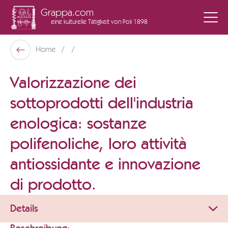
Grappa.com
eine kulturelle Tätigkeit
von Poli 1898
Poli Museo Della Grappa
Home
Zurück
Valorizzazione dei
sottoprodotti dell'industria
enologica: sostanze
polifenoliche, loro attività
antiossidante e innovazione
di prodotto.
Details